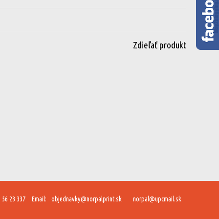
Zdieľať produkt
 56 23 337
Email:
objednavky@norpalprint.sk
norpal@upcmail.sk