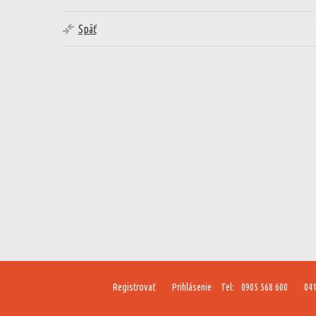
Späť
Registrovať
Prihlásenie
Tel:
0905 568 600
041