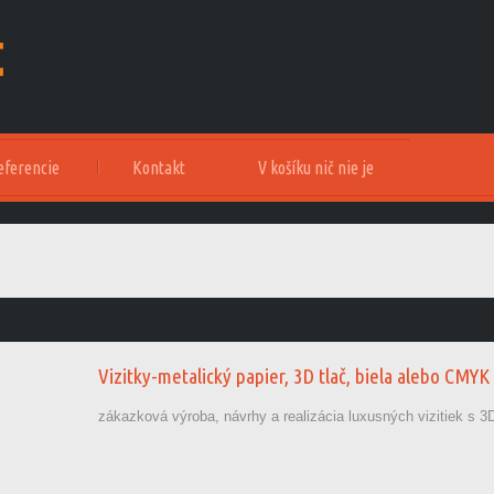
eferencie
Kontakt
V košíku nič nie je
Vizitky-metalický papier, 3D tlač, biela alebo CMYK
zákazková výroba, návrhy a realizácia luxusných vizitiek s 3