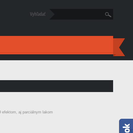
Vyhľadať
D efektom, aj parciálnym lakom