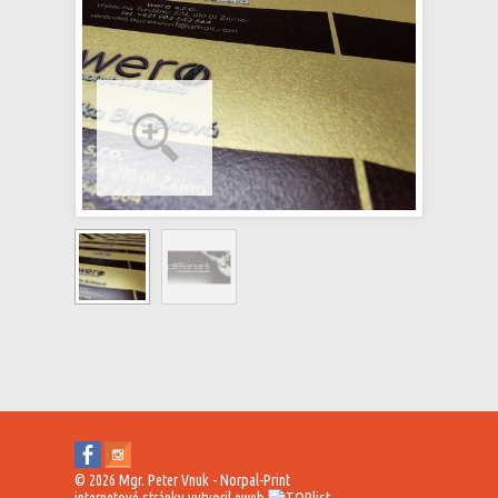
© 2026 Mgr. Peter Vnuk - Norpal-Print
internetové stránky
vytvoril
eweb