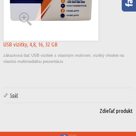
USB vizitky, 4,8, 16, 32 GB
zákazková tlač USB vizitiek s vlastným motívom, vizitký vhodné na
vlastnú multimediálnu prezentáciu
Späť
Zdieľať produkt