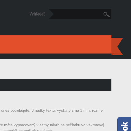
Vyhľadať
rú dnes potrebujete. 3 riadky textu, výška písma 3 mm, rozmer
že máte vypracovaný vlastný návrh na pečiatku vo vektorovej
ail
norpal@upcmail.sk
v prílohe