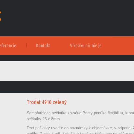
eferencie
Kontakt
V košíku nič nie je
Trodat 4910 zelený
Samofarbiaca pečiatka zo série Printy ponúka flexibilitu, kto
pečiatky 25 x 8mm
Text pečiatky uvedťe do poznámky k objednávke, v prípade, 
grafike (*.eps, *.pdf, *.ai, *.cdr ) pošlite Vaše logo na náš e-m