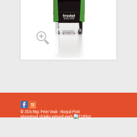
© 2026 Mgr. Peter Vnuk - Norpal-Print
internetové stránky
vytvoril
eweb