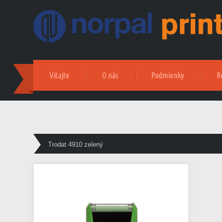
Vitajte
O nás
Podmienky
R
Trodat 4910 zelený