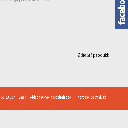
Zdieľať produkt
 56 23 337
Email:
objednavky@norpalprint.sk
norpal@upcmail.sk