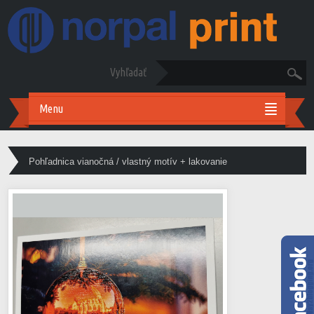
Vyhľadať
Menu
Pohľadnica vianočná / vlastný motív + lakovanie