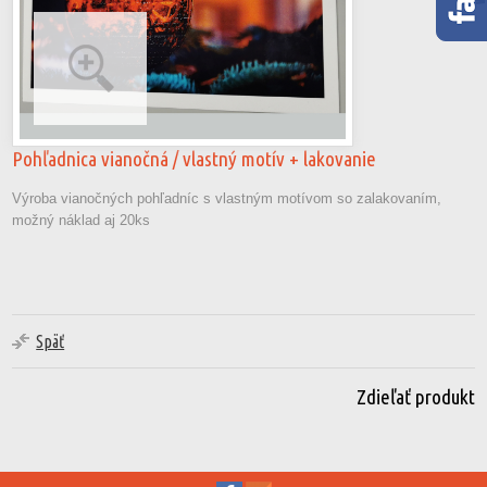
Pohľadnica vianočná / vlastný motív + lakovanie
Výroba vianočných pohľadníc s vlastným motívom so zalakovaním,
možný náklad aj 20ks
Späť
Zdieľať produkt