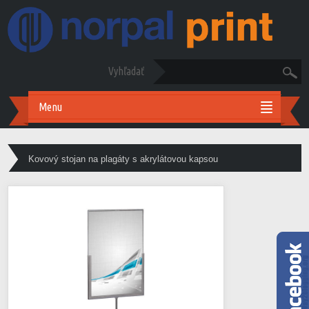
Vyhľadať
Menu
Kovový stojan na plagáty s akrylátovou kapsou