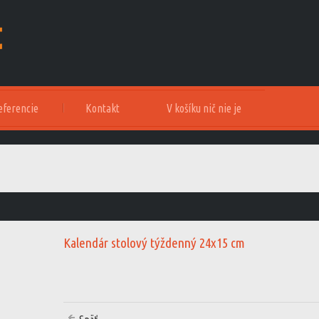
eferencie
Kontakt
V košíku nič nie je
Kalendár stolový týždenný 24x15 cm