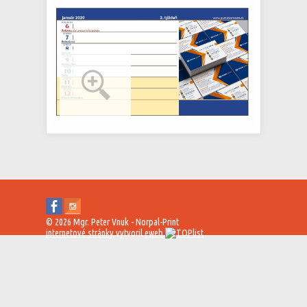
© 2026 Mgr. Peter Vnuk - Norpal-Print
internetové stránky
vytvoril
eweb