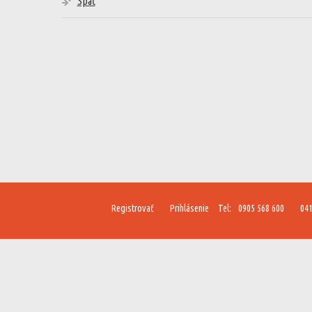
Späť
Registrovať
Prihlásenie
Tel:
0905 568 600
041