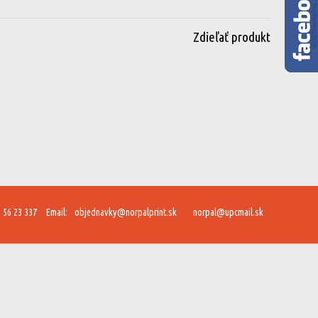
Zdieľať produkt
 56 23 337
Email:
objednavky@norpalprint.sk
norpal@upcmail.sk