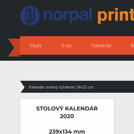
Vitajte
O nás
Podmienky
R
Kalendár stolový týždenný 24x15 cm