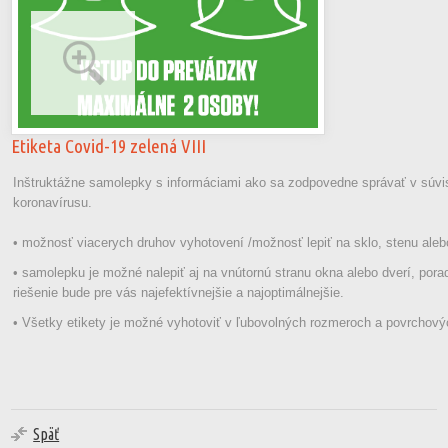
Etiketa Covid-19 zelená VIII
Inštruktážne samolepky s informáciami ako sa zodpovedne správať v súvis
koronavírusu.
• možnosť viacerych druhov vyhotovení /možnosť lepiť na sklo, stenu aleb
• samolepku je možné nalepiť aj na vnútornú stranu okna alebo dverí, pora
riešenie bude pre vás najefektívnejšie a najoptimálnejšie.
• Všetky etikety je možné vyhotoviť v ľubovolných rozmeroch a povrchov
Späť