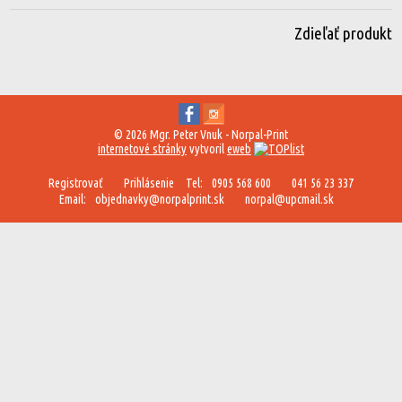
Zdieľať produkt
© 2026 Mgr. Peter Vnuk - Norpal-Print
internetové stránky
vytvoril
eweb
Registrovať
Prihlásenie
Tel:
0905 568 600
041 56 23 337
Email:
objednavky@norpalprint.sk
norpal@upcmail.sk