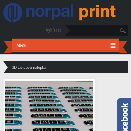
Vyhľadať
Menu
3D živicová nálepka